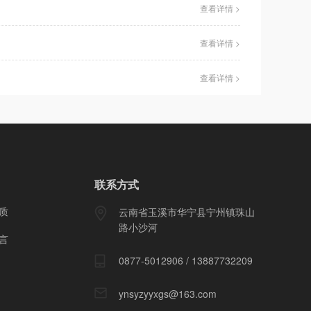
查看详情 >
查看详情 >
查看详情 >
联系方式
质
云南省玉溪市华宁县宁州镇珠山
路小沙河
言
0877-5012906 / 13887732209
ynsyzyyxgs@163.com