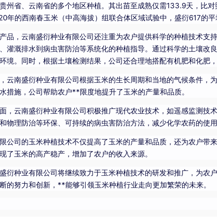
贵州省、云南省的多个地区种植。其出苗至成熟仅需133.9天，比对
2020年的西南春玉米（中高海拔）组联合体区域试验中，盛衍617的平均
产品，云南盛衍种业有限公司还注重为农户提供科学的种植技术支
、灌溉排水到病虫害防治等系统化的种植指导。通过科学的土壤改
环境。同时，根据土壤检测结果，公司还合理地搭配有机肥和化肥
，云南盛衍种业有限公司根据玉米的生长周期和当地的气候条件，
水措施，公司帮助农户**限度地提升了玉米的产量和品质。
面，云南盛衍种业有限公司积极推广现代农业技术，如遥感监测技
和物理防治等环保、可持续的病虫害防治方法，减少化学农药的使
限公司的玉米种植技术不仅提高了玉米的产量和品质，还为农户带
现了玉米的高产稳产，增加了农户的收入来源。
盛衍种业有限公司将继续致力于玉米种植技术的研发和推广，为农
断的努力和创新，**能够引领玉米种植行业走向更加繁荣的未来。