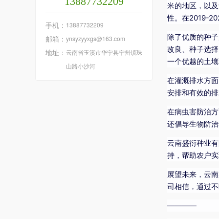
13887732209
米的地区，以及
性。在2019-
手机：
13887732209
除了优质的种子
邮箱：
ynsyzyyxgs@163.com
改良、种子选择
地址：
云南省玉溪市华宁县宁州镇珠
一个优越的土壤
山路小沙河
在灌溉排水方面
安排和有效的排
在病虫害防治方
还倡导生物防治
云南盛衍种业有
持，帮助农户实
展望未来，云南
司相信，通过不
————