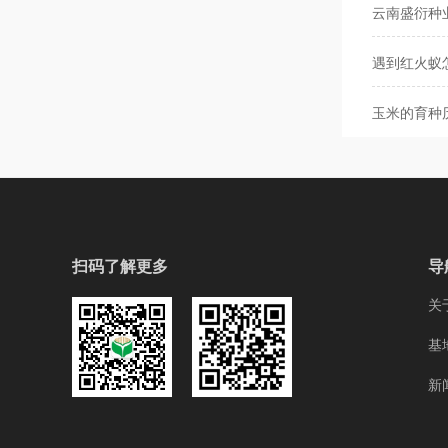
云南盛衍种
遇到红火蚁
玉米的育种
扫码了解更多
导
关
基
新